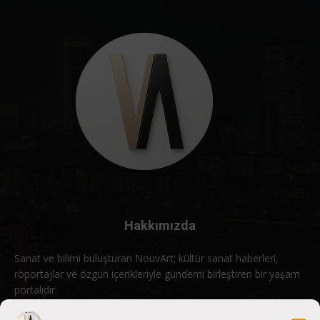
Hakkımızda
Sanat ve bilimi buluşturan NouvArt; kültür sanat haberleri,
röportajlar ve özgün içerikleriyle gündemi birleştiren bir yaşam
portalıdır.