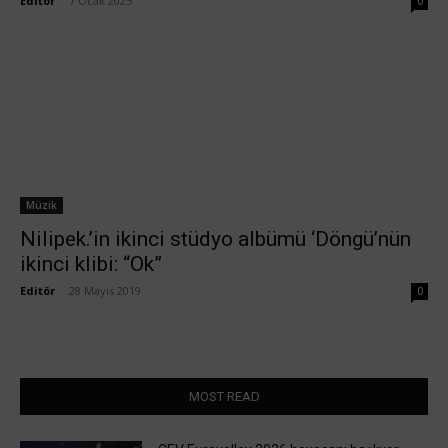
Editör
-
7 Ocak 2025
0
Müzik
Nilipek.’in ikinci stüdyo albümü ‘Döngü’nün
ikinci klibi: “Ok”
Editör
-
28 Mayıs 2019
0
MOST READ