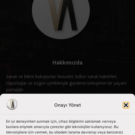
Hakkımızda
Sanat ve bilimi buluşturan NouvArt; kültür sanat haberleri,
röportajlar ve özgün içerikleriyle gündemi birleştiren bir yaşam
portalıdır.
Bizimle iletişime geçin:
info@nouvart.net
Onayı Yönet
En iyi deneyimleri sunmak için, cihaz bilgilerini saklamak ve/veya
Bizi Takip Edin
bunlara erişmek amacıyla çerezler gibi teknolojiler kullanıyoruz. Bu
teknolojilere izin vermek, bu sitedeki tarama davranışı veya benzersiz