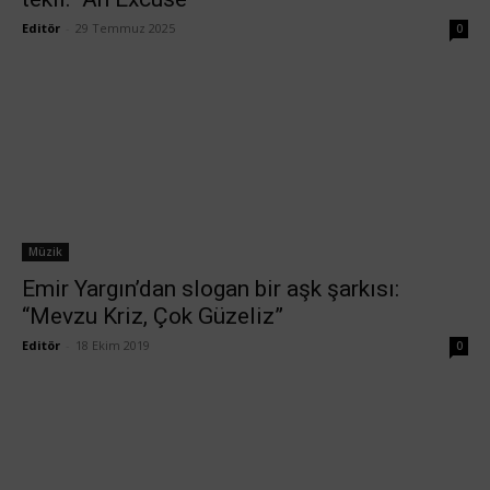
Editör
-
29 Temmuz 2025
0
Müzik
Emir Yargın’dan slogan bir aşk şarkısı:
“Mevzu Kriz, Çok Güzeliz”
Editör
-
18 Ekim 2019
0