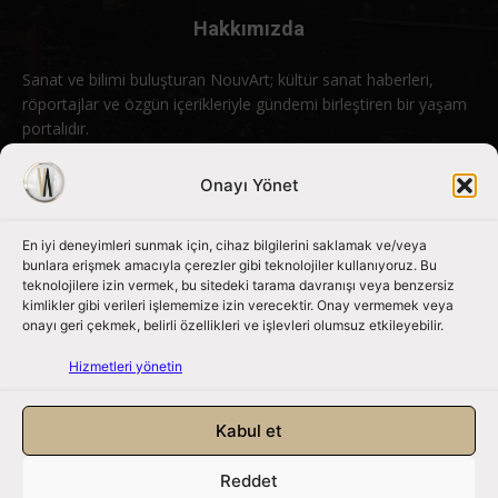
Hakkımızda
Sanat ve bilimi buluşturan NouvArt; kültür sanat haberleri,
röportajlar ve özgün içerikleriyle gündemi birleştiren bir yaşam
portalıdır.
Bizimle iletişime geçin:
info@nouvart.net
Onayı Yönet
En iyi deneyimleri sunmak için, cihaz bilgilerini saklamak ve/veya
Bizi Takip Edin
bunlara erişmek amacıyla çerezler gibi teknolojiler kullanıyoruz. Bu
teknolojilere izin vermek, bu sitedeki tarama davranışı veya benzersiz
kimlikler gibi verileri işlememize izin verecektir. Onay vermemek veya
onayı geri çekmek, belirli özellikleri ve işlevleri olumsuz etkileyebilir.
Hizmetleri yönetin
Kabul et
Reddet
NouvArt bir Mert Tunçel işletmesidir. © 2013 – 2026. Tüm Hakları