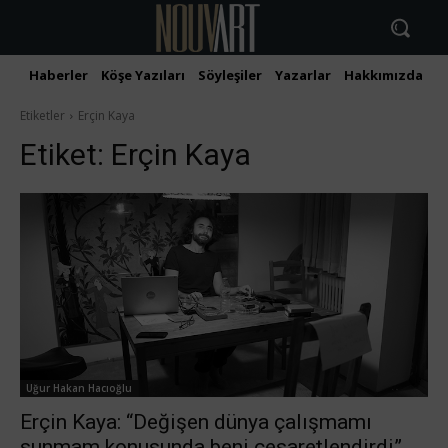
Haberler
Köşe Yazıları
Söyleşiler
Yazarlar
Hakkımızda
İ
Etiketler
Erçin Kaya
Etiket:
Erçin Kaya
Uğur Hakan Hacıoğlu
Erçin Kaya: “Değişen dünya çalışmamı
sunmam konusunda beni cesaretlendirdi”