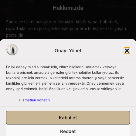
Hakkımızda
Sanat ve bilimi buluşturan NouvArt; kültür sanat haberleri,
röportajlar ve özgün içerikleriyle gündemi birleştiren bir yaşam
portalıdır.
Bizimle iletişime geçin:
info@nouvart.net
Onayı Yönet
En iyi deneyimleri sunmak için, cihaz bilgilerini saklamak ve/veya
Bizi Takip Edin
bunlara erişmek amacıyla çerezler gibi teknolojiler kullanıyoruz. Bu
teknolojilere izin vermek, bu sitedeki tarama davranışı veya benzersiz
kimlikler gibi verileri işlememize izin verecektir. Onay vermemek veya
onayı geri çekmek, belirli özellikleri ve işlevleri olumsuz etkileyebilir.
Hizmetleri yönetin
Kabul et
Reddet
NouvArt bir Mert Tunçel işletmesidir. © 2013 – 2026. Tüm Hakları