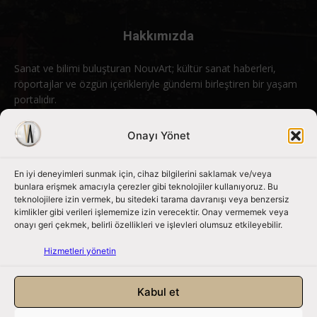
Hakkımızda
Sanat ve bilimi buluşturan NouvArt; kültür sanat haberleri,
röportajlar ve özgün içerikleriyle gündemi birleştiren bir yaşam
portalıdır.
Bizimle iletişime geçin:
info@nouvart.net
Onayı Yönet
En iyi deneyimleri sunmak için, cihaz bilgilerini saklamak ve/veya
Bizi Takip Edin
bunlara erişmek amacıyla çerezler gibi teknolojiler kullanıyoruz. Bu
teknolojilere izin vermek, bu sitedeki tarama davranışı veya benzersiz
kimlikler gibi verileri işlememize izin verecektir. Onay vermemek veya
onayı geri çekmek, belirli özellikleri ve işlevleri olumsuz etkileyebilir.
Hizmetleri yönetin
Kabul et