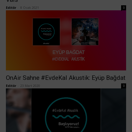
Editör
-
8 Ocak 2021
0
OnAir Sahne #EvdeKal Akustik: Eyüp Bağdat
Editör
-
23 Mart 2020
0