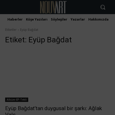
Haberler
Köşe Yazıları
Söyleşiler
Yazarlar
Hakkımızda
İ
Etiketler
Eyüp Bağdat
Etiket:
Eyüp Bağdat
Albüm-EP-Tekli
Eyüp Bağdat’tan duygusal bir şarkı: Ağlak
Vals