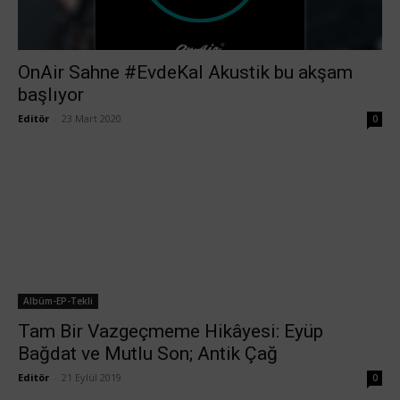
OnAir Sahne #EvdeKal Akustik bu akşam
başlıyor
Editör
-
23 Mart 2020
0
Albüm-EP-Tekli
Tam Bir Vazgeçmeme Hikâyesi: Eyüp
Bağdat ve Mutlu Son; Antik Çağ
Editör
-
21 Eylül 2019
0