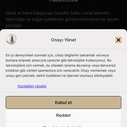
Sanat ve bilimi buluşturan NouvArt; kültür sanat haberleri,
röportajlar ve özgün içerikleriyle gündemi birleştiren bir yaşam
portalıdır.
Bizimle iletişime geçin:
info@nouvart.net
Onayı Yönet
En iyi deneyimleri sunmak için, cihaz bilgilerini saklamak ve/veya
Bizi Takip Edin
bunlara erişmek amacıyla çerezler gibi teknolojiler kullanıyoruz. Bu
teknolojilere izin vermek, bu sitedeki tarama davranışı veya benzersiz
kimlikler gibi verileri işlememize izin verecektir. Onay vermemek veya
onayı geri çekmek, belirli özellikleri ve işlevleri olumsuz etkileyebilir.
Hizmetleri yönetin
Kabul et
Reddet
NouvArt bir Mert Tunçel işletmesidir. © 2013 – 2026. Tüm Hakları
Saklıdır.