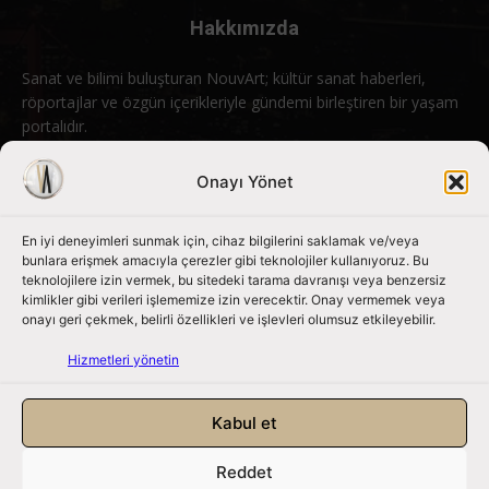
Hakkımızda
Sanat ve bilimi buluşturan NouvArt; kültür sanat haberleri,
röportajlar ve özgün içerikleriyle gündemi birleştiren bir yaşam
portalıdır.
Bizimle iletişime geçin:
info@nouvart.net
Onayı Yönet
En iyi deneyimleri sunmak için, cihaz bilgilerini saklamak ve/veya
Bizi Takip Edin
bunlara erişmek amacıyla çerezler gibi teknolojiler kullanıyoruz. Bu
teknolojilere izin vermek, bu sitedeki tarama davranışı veya benzersiz
kimlikler gibi verileri işlememize izin verecektir. Onay vermemek veya
onayı geri çekmek, belirli özellikleri ve işlevleri olumsuz etkileyebilir.
Hizmetleri yönetin
Kabul et
Reddet
NouvArt bir Mert Tunçel işletmesidir. © 2013 – 2026. Tüm Hakları