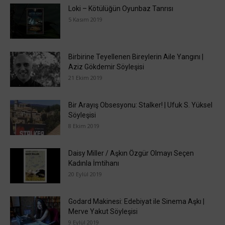
Loki – Kötülüğün Oyunbaz Tanrısı
5 Kasım 2019
Birbirine Teyellenen Bireylerin Aile Yangını |
Aziz Gökdemir Söyleşisi
21 Ekim 2019
Bir Arayış Obsesyonu: Stalker! | Ufuk S. Yüksel
Söyleşisi
8 Ekim 2019
Daisy Miller / Aşkın Özgür Olmayı Seçen
Kadınla İmtihanı
20 Eylül 2019
Godard Makinesi: Edebiyat ile Sinema Aşkı |
Merve Yakut Söyleşisi
9 Eylül 2019