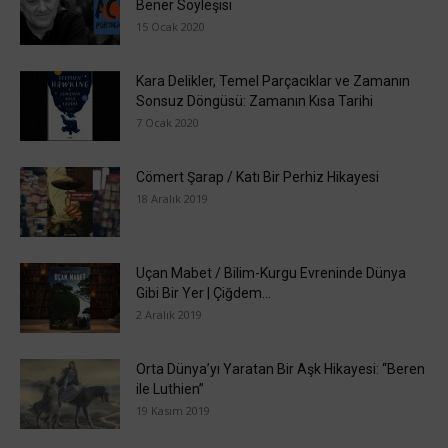
Bener Söyleşisi
15 Ocak 2020
Kara Delikler, Temel Parçacıklar ve Zamanın
Sonsuz Döngüsü: Zamanın Kısa Tarihi
7 Ocak 2020
Cömert Şarap / Katı Bir Perhiz Hikayesi
18 Aralık 2019
Uçan Mabet / Bilim-Kurgu Evreninde Dünya
Gibi Bir Yer | Çiğdem...
2 Aralık 2019
Orta Dünya’yı Yaratan Bir Aşk Hikayesi: “Beren
ile Luthien”
19 Kasım 2019