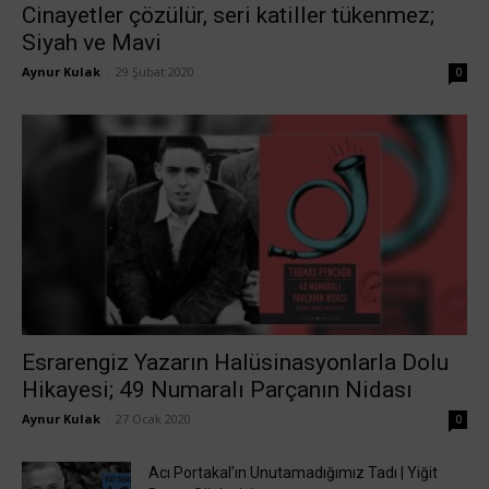
Cinayetler çözülür, seri katiller tükenmez;
Siyah ve Mavi
Aynur Kulak
-
29 Şubat 2020
0
Esrarengiz Yazarın Halüsinasyonlarla Dolu
Hikayesi; 49 Numaralı Parçanın Nidası
Aynur Kulak
-
27 Ocak 2020
0
Acı Portakal’ın Unutamadığımız Tadı | Yiğit