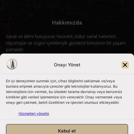
Hakkımızda
Sanat ve bilimi buluşturan NouvArt; kültür sanat haberleri,
röportajlar ve özgün içerikleriyle gündemi birleştiren bir yaşam
portalıdır.
Bizimle iletişime geçin:
info@nouvart.net
Onayı Yönet
En iyi deneyimleri sunmak için, cihaz bilgilerini saklamak ve/veya
Bizi Takip Edin
bunlara erişmek amacıyla çerezler gibi teknolojiler kullanıyoruz. Bu
teknolojilere izin vermek, bu sitedeki tarama davranışı veya benzersiz
kimlikler gibi verileri işlememize izin verecektir. Onay vermemek veya
onayı geri çekmek, belirli özellikleri ve işlevleri olumsuz etkileyebilir.
Hizmetleri yönetin
Kabul et