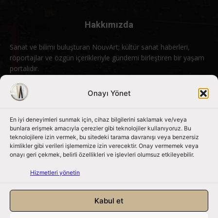
Hakkımızda
Sanat ve bilimi buluşturan NouvArt; kültür sanat haberleri,
röportajlar ve özgün içerikleriyle gündemi birleştiren bir yaşam
portalıdır.
Bizimle iletişime geçin:
info@nouvart.net
Onayı Yönet
En iyi deneyimleri sunmak için, cihaz bilgilerini saklamak ve/veya
Bizi Takip Edin
bunlara erişmek amacıyla çerezler gibi teknolojiler kullanıyoruz. Bu
teknolojilere izin vermek, bu sitedeki tarama davranışı veya benzersiz
kimlikler gibi verileri işlememize izin verecektir. Onay vermemek veya
onayı geri çekmek, belirli özellikleri ve işlevleri olumsuz etkileyebilir.
Hizmetleri yönetin
Kabul et