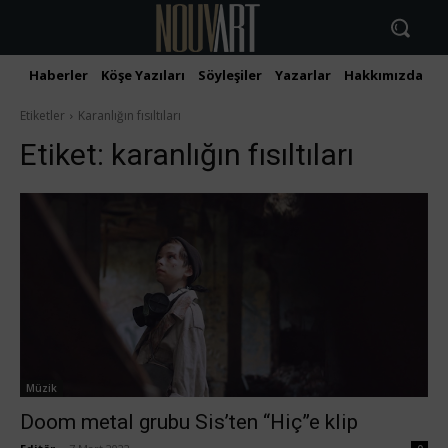
Haberler
Köşe Yazıları
Söyleşiler
Yazarlar
Hakkımızda
İ
Etiketler
Karanlığın fısıltıları
Etiket:
karanlığın fısıltıları
Müzik
Doom metal grubu Sis’ten “Hiç”e klip