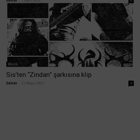
Editör
-
7 Mart 2022
0
Müzik
Sis’ten “Zindan” şarkısına klip
Editör
-
21 Mayıs 2021
0