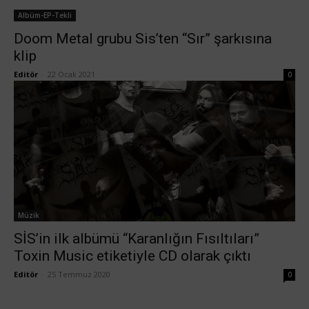
Albüm-EP-Tekli
Doom Metal grubu Sis’ten “Sır” şarkısına
klip
Editör
-
22 Ocak 2021
0
Müzik
SİS’in ilk albümü “Karanlığın Fısıltıları”
Toxin Music etiketiyle CD olarak çıktı
Editör
-
25 Temmuz 2020
0