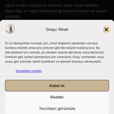
Sanat ve bilimi buluşturan NouvArt; kültür sanat haberleri,
röportajlar ve özgün içerikleriyle gündemi birleştiren bir yaşam
portalıdır.
Bizimle iletişime geçin:
info@nouvart.net
Onayı Yönet
En iyi deneyimleri sunmak için, cihaz bilgilerini saklamak ve/veya
Bizi Takip Edin
bunlara erişmek amacıyla çerezler gibi teknolojiler kullanıyoruz. Bu
teknolojilere izin vermek, bu sitedeki tarama davranışı veya benzersiz
kimlikler gibi verileri işlememize izin verecektir. Onay vermemek veya
onayı geri çekmek, belirli özellikleri ve işlevleri olumsuz etkileyebilir.
Hizmetleri yönetin
Kabul et
Reddet
NouvArt bir Mert Tunçel işletmesidir. © 2013 – 2026. Tüm Hakları
Saklıdır.
Tercihleri görüntüle