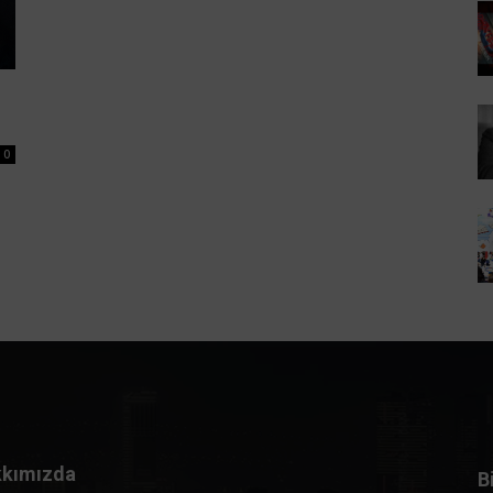
0
kımızda
B