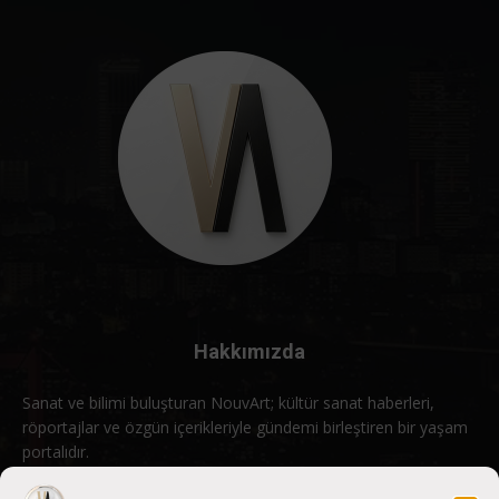
Hakkımızda
Sanat ve bilimi buluşturan NouvArt; kültür sanat haberleri,
röportajlar ve özgün içerikleriyle gündemi birleştiren bir yaşam
portalıdır.