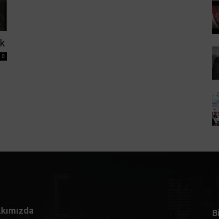
k
0
kımızda
B