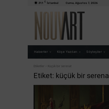
C
31.1
İstanbul
Cuma, Ağustos 7, 2026
Haberler
Köşe Yazıları
Söyleşiler
Etiketler
Küçük bir serenat
Etiket:
küçük bir serena