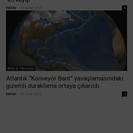
Editör
-
19 Şubat 2025
0
Bilim & Teknoloji
Atlantik “Konveyör Bant” yavaşlamasındaki
gizemli duraklama ortaya çıkarıldı
Editör
-
31 Ocak 2025
0