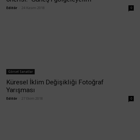
Editör
-
24 Kasım 2018
0
Görsel Sanatlar
Küresel İklim Değişikliği Fotoğraf
Yarışması
Editör
-
27 Ekim 2018
0