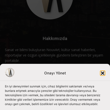
Hakkımızda
Sanat ve bilimi buluşturan NouvArt; kültür sanat haberleri,
röportajlar ve özgün içerikleriyle gündemi birleştiren bir yaşam
portalıdır.
Bizimle iletişime geçin:
info@nouvart.net
Onayı Yönet
En iyi deneyimleri sunmak için, cihaz bilgilerini saklamak ve/veya
Bizi Takip Edin
bunlara erişmek amacıyla çerezler gibi teknolojiler kullanıyoruz. Bu
teknolojilere izin vermek, bu sitedeki tarama davranışı veya benzersiz
kimlikler gibi verileri işlememize izin verecektir. Onay vermemek veya
onayı geri çekmek, belirli özellikleri ve işlevleri olumsuz etkileyebilir.