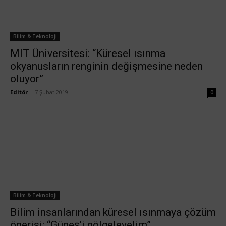
Bilim & Teknoloji
MIT Üniversitesi: “Küresel ısınma
okyanusların renginin değişmesine neden
oluyor”
Editör
-
7 Şubat 2019
0
Bilim & Teknoloji
Bilim insanlarından küresel ısınmaya çözüm
önerisi: “Güneş’i gölgeleyelim”