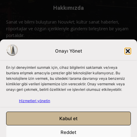
Hakkımızda
Sanat ve bilimi buluşturan NouvArt; kültür sanat haberleri,
röportajlar ve özgün içerikleriyle gündemi birleştiren bir yaşam
portalıdır.
Bizimle iletişime geçin:
info@nouvart.net
Onayı Yönet
En iyi deneyimleri sunmak için, cihaz bilgilerini saklamak ve/veya
Bizi Takip Edin
bunlara erişmek amacıyla çerezler gibi teknolojiler kullanıyoruz. Bu
teknolojilere izin vermek, bu sitedeki tarama davranışı veya benzersiz
kimlikler gibi verileri işlememize izin verecektir. Onay vermemek veya
onayı geri çekmek, belirli özellikleri ve işlevleri olumsuz etkileyebilir.
Hizmetleri yönetin
Kabul et
Reddet
NouvArt bir Mert Tunçel işletmesidir. © 2013 – 2026. Tüm Hakları