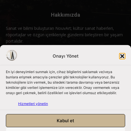
Hakkımızda
Sanat ve bilimi buluşturan NouvArt; kültür sanat haberleri,
röportajlar ve özgün içerikleriyle gündemi birleştiren bir yaşam
portalıdır.
Bizimle iletişime geçin:
info@nouvart.net
Onayı Yönet
En iyi deneyimleri sunmak için, cihaz bilgilerini saklamak ve/veya
Bizi Takip Edin
bunlara erişmek amacıyla çerezler gibi teknolojiler kullanıyoruz. Bu
teknolojilere izin vermek, bu sitedeki tarama davranışı veya benzersiz
kimlikler gibi verileri işlememize izin verecektir. Onay vermemek veya
onayı geri çekmek, belirli özellikleri ve işlevleri olumsuz etkileyebilir.
Hizmetleri yönetin
Kabul et