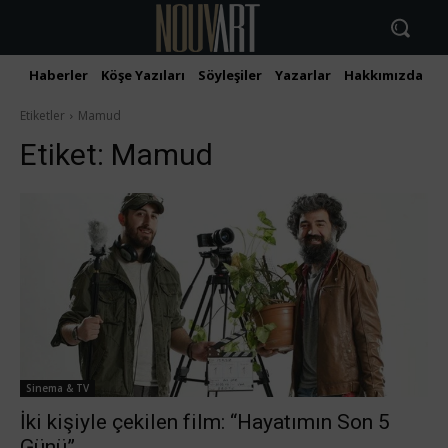
Haberler
Köşe Yazıları
Söyleşiler
Yazarlar
Hakkımızda
İ
Etiketler
Mamud
Etiket:
Mamud
Sinema & TV
İki kişiyle çekilen film: “Hayatımın Son 5
Günü”