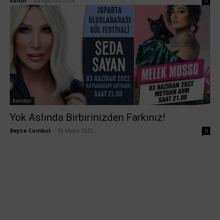
Editör
-
24 Ağustos 2024
0
Koridor
Yok Aslında Birbirinizden Farkınız!
Beyza Cumbul
-
30 Mayıs 2022
0