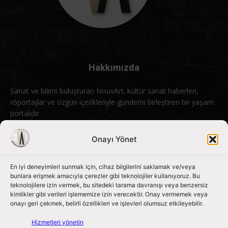
Hakkımızda
Sanat ve bilimi buluşturan NouvArt; kültür sanat haberleri,
röportajlar ve özgün içerikleriyle gündemi birleştiren bir yaşam
portalıdır.
Bizimle iletişime geçin:
info@nouvart.net
Onayı Yönet
En iyi deneyimleri sunmak için, cihaz bilgilerini saklamak ve/veya
Bizi Takip Edin
bunlara erişmek amacıyla çerezler gibi teknolojiler kullanıyoruz. Bu
teknolojilere izin vermek, bu sitedeki tarama davranışı veya benzersiz
kimlikler gibi verileri işlememize izin verecektir. Onay vermemek veya
onayı geri çekmek, belirli özellikleri ve işlevleri olumsuz etkileyebilir.
Hizmetleri yönetin