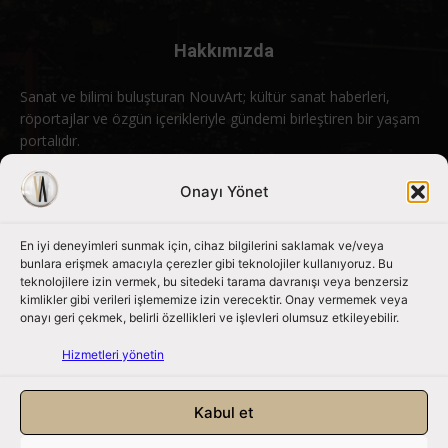
Hakkımızda
Sanat ve bilimi buluşturan NouvArt; kültür sanat haberleri,
röportajlar ve özgün içerikleriyle gündemi birleştiren bir yaşam
portalıdır.
Bizimle iletişime geçin:
info@nouvart.net
Onayı Yönet
En iyi deneyimleri sunmak için, cihaz bilgilerini saklamak ve/veya
Bizi Takip Edin
bunlara erişmek amacıyla çerezler gibi teknolojiler kullanıyoruz. Bu
teknolojilere izin vermek, bu sitedeki tarama davranışı veya benzersiz
kimlikler gibi verileri işlememize izin verecektir. Onay vermemek veya
onayı geri çekmek, belirli özellikleri ve işlevleri olumsuz etkileyebilir.
Hizmetleri yönetin
Kabul et