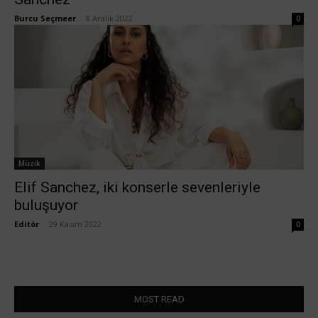
Burcu Seçmeer
-
8 Aralık 2022
0
Müzik
Elif Sanchez, iki konserle sevenleriyle
buluşuyor
Editör
-
29 Kasım 2022
0
MOST READ