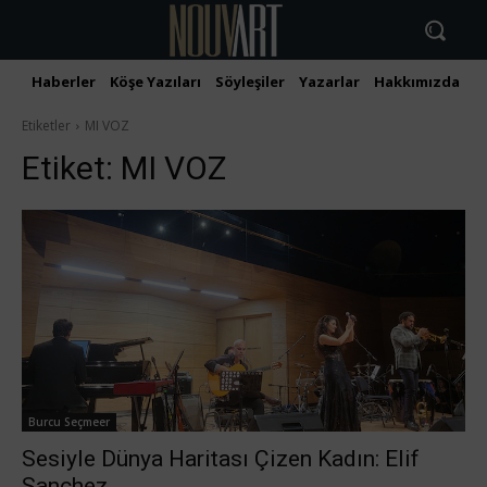
Haberler
Köşe Yazıları
Söyleşiler
Yazarlar
Hakkımızda
İ
Etiketler
MI VOZ
Etiket:
MI VOZ
Burcu Seçmeer
Sesiyle Dünya Haritası Çizen Kadın: Elif
Sanchez