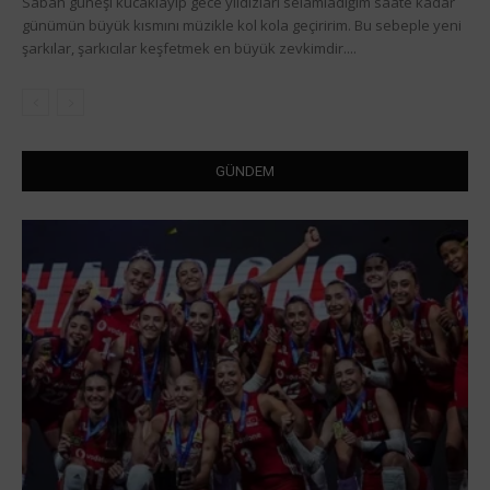
Sabah güneşi kucaklayıp gece yıldızları selamladığım saate kadar
günümün büyük kısmını müzikle kol kola geçiririm. Bu sebeple yeni
şarkılar, şarkıcılar keşfetmek en büyük zevkimdir....
GÜNDEM