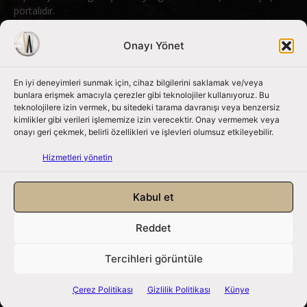
portalıdır.
Bizimle iletişime geçin:
info@nouvart.net
Onayı Yönet
En iyi deneyimleri sunmak için, cihaz bilgilerini saklamak ve/veya
Bizi Takip Edin
bunlara erişmek amacıyla çerezler gibi teknolojiler kullanıyoruz. Bu
teknolojilere izin vermek, bu sitedeki tarama davranışı veya benzersiz
kimlikler gibi verileri işlememize izin verecektir. Onay vermemek veya
onayı geri çekmek, belirli özellikleri ve işlevleri olumsuz etkileyebilir.
Hizmetleri yönetin
Kabul et
Reddet
NouvArt bir Mert Tunçel işletmesidir. © 2013 – 2026. Tüm Hakları
Saklıdır.
Tercihleri görüntüle
Gizlilik Politikası
|
Çerez Politikası
|
Hizmet Koşulları
|
Kullanıcı Verileri
|
Çerez Politikası
Gizlilik Politikası
Künye
Künye
|
İletişim