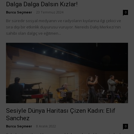
Dalga Dalga Dalsın Kızlar!
Burcu Seçmeer
-
23 Temmuz 2024
0
Bir süredir sosyal medyanın ve radyoların kıyılarına ilgi çekici ve
sıra dışı bir etkinlik duyurusu vuruyor. Nereids Dalış Merkezi'nin
sahibi olan dalgıç ve eğitmen...
Sesiyle Dünya Haritası Çizen Kadın: Elif
Sanchez
Burcu Seçmeer
-
8 Aralık 2022
0