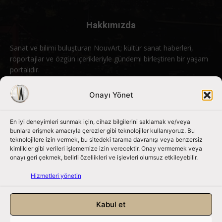
Hakkımızda
Sanat ve bilimi buluşturan NouvArt; kültür sanat haberleri,
röportajlar ve özgün içerikleriyle gündemi birleştiren bir yaşam
portalıdır.
Bizimle iletişime geçin:
info@nouvart.net
Onayı Yönet
En iyi deneyimleri sunmak için, cihaz bilgilerini saklamak ve/veya
Bizi Takip Edin
bunlara erişmek amacıyla çerezler gibi teknolojiler kullanıyoruz. Bu
teknolojilere izin vermek, bu sitedeki tarama davranışı veya benzersiz
kimlikler gibi verileri işlememize izin verecektir. Onay vermemek veya
onayı geri çekmek, belirli özellikleri ve işlevleri olumsuz etkileyebilir.
Hizmetleri yönetin
Kabul et