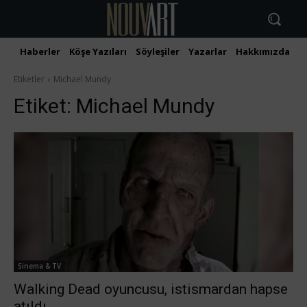
Haberler
Köşe Yazıları
Söyleşiler
Yazarlar
Hakkımızda
İ
Etiketler
Michael Mundy
Etiket:
Michael Mundy
Sinema & TV
Walking Dead oyuncusu, istismardan hapse
atıldı