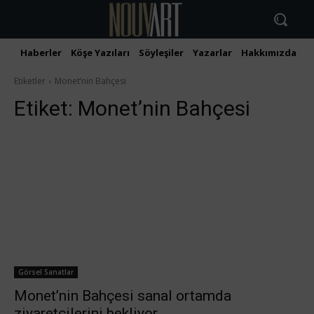
Haberler
Köşe Yazıları
Söyleşiler
Yazarlar
Hakkımızda
İ
Etiketler
Monet’nin Bahçesi
Etiket:
Monet’nin Bahçesi
Görsel Sanatlar
Monet’nin Bahçesi sanal ortamda
ziyaretçilerini bekliyor