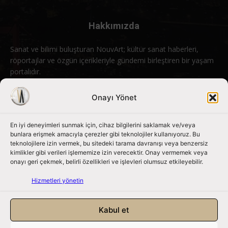
Hakkımızda
Sanat ve bilimi buluşturan NouvArt; kültür sanat haberleri,
röportajlar ve özgün içerikleriyle gündemi birleştiren bir yaşam
portalıdır.
Bizimle iletişime geçin:
info@nouvart.net
Onayı Yönet
En iyi deneyimleri sunmak için, cihaz bilgilerini saklamak ve/veya
Bizi Takip Edin
bunlara erişmek amacıyla çerezler gibi teknolojiler kullanıyoruz. Bu
teknolojilere izin vermek, bu sitedeki tarama davranışı veya benzersiz
kimlikler gibi verileri işlememize izin verecektir. Onay vermemek veya
onayı geri çekmek, belirli özellikleri ve işlevleri olumsuz etkileyebilir.
Hizmetleri yönetin
Kabul et