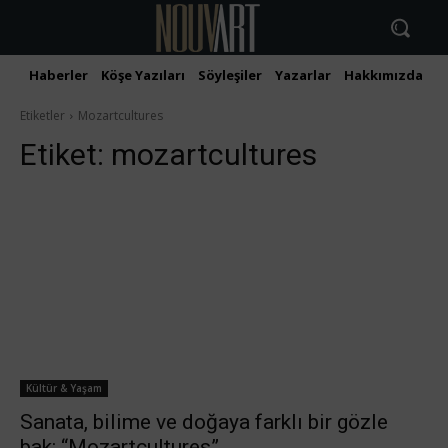
Haberler
Köşe Yazıları
Söyleşiler
Yazarlar
Hakkımızda
İ
Etiketler
Mozartcultures
Etiket:
mozartcultures
Kültür & Yaşam
Sanata, bilime ve doğaya farklı bir gözle
bak: “Mozartcultures”