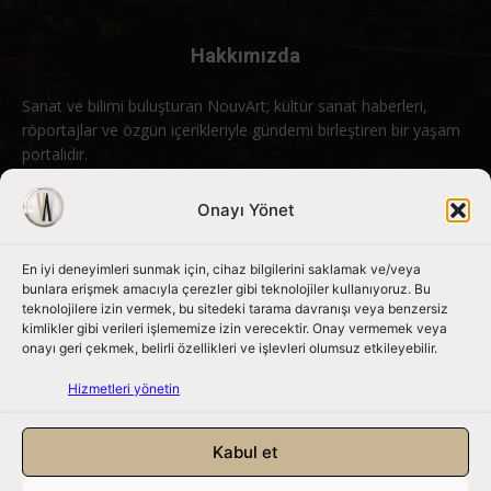
Hakkımızda
Sanat ve bilimi buluşturan NouvArt; kültür sanat haberleri,
röportajlar ve özgün içerikleriyle gündemi birleştiren bir yaşam
portalıdır.
Bizimle iletişime geçin:
info@nouvart.net
Onayı Yönet
En iyi deneyimleri sunmak için, cihaz bilgilerini saklamak ve/veya
Bizi Takip Edin
bunlara erişmek amacıyla çerezler gibi teknolojiler kullanıyoruz. Bu
teknolojilere izin vermek, bu sitedeki tarama davranışı veya benzersiz
kimlikler gibi verileri işlememize izin verecektir. Onay vermemek veya
onayı geri çekmek, belirli özellikleri ve işlevleri olumsuz etkileyebilir.
Hizmetleri yönetin
Kabul et