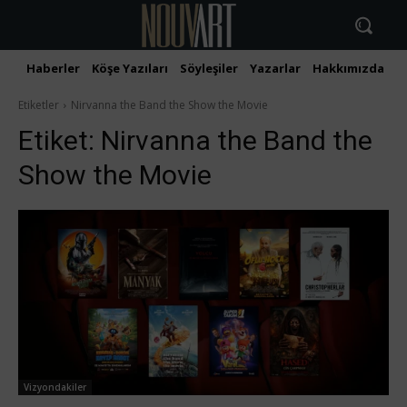
Haberler
Köşe Yazıları
Söyleşiler
Yazarlar
Hakkımızda
İ
Etiketler
Nirvanna the Band the Show the Movie
Etiket:
Nirvanna the Band the
Show the Movie
Vizyondakiler