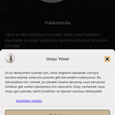
Hakkımızda
Sanat ve bilimi buluşturan NouvArt; kültür sanat haberleri,
röportajlar ve özgün içerikleriyle gündemi birleştiren bir yaşam
portalıdır.
Bizimle iletişime geçin:
info@nouvart.net
Onayı Yönet
En iyi deneyimleri sunmak için, cihaz bilgilerini saklamak ve/veya
Bizi Takip Edin
bunlara erişmek amacıyla çerezler gibi teknolojiler kullanıyoruz. Bu
teknolojilere izin vermek, bu sitedeki tarama davranışı veya benzersiz
kimlikler gibi verileri işlememize izin verecektir. Onay vermemek veya
onayı geri çekmek, belirli özellikleri ve işlevleri olumsuz etkileyebilir.
Hizmetleri yönetin