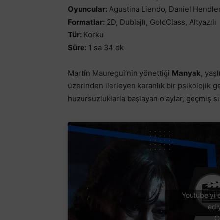
Oyuncular:
Agustina Liendo, Daniel Hendle
Formatlar:
2D, Dublajlı, GoldClass, Altyazılı
Tür:
Korku
Süre:
1 sa 34 dk
Martín Mauregui’nin yönettiği
Manyak
, yaş
üzerinden ilerleyen karanlık bir psikolojik 
huzursuzluklarla başlayan olaylar, geçmiş sır
Youtube'yi e
edi
Ç