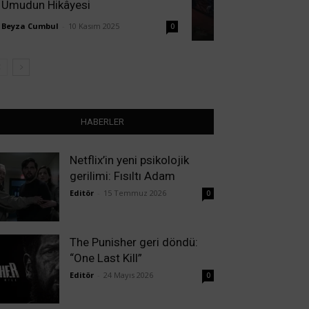
Umudun Hikâyesi
Beyza Cumbul
-
10 Kasım 2025
0
HABERLER
Netflix’in yeni psikolojik
gerilimi: Fısıltı Adam
Editör
-
15 Temmuz 2026
0
The Punisher geri döndü:
“One Last Kill”
Editör
-
24 Mayıs 2026
0