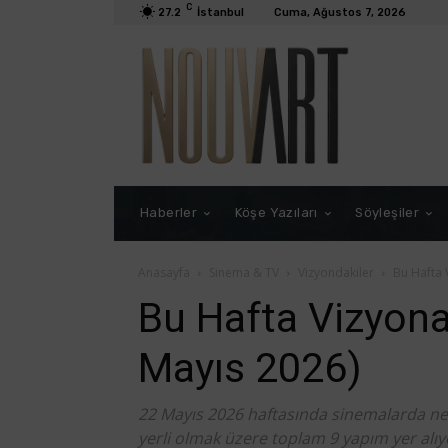
C
27.2
İstanbul
Cuma, Ağustos 7, 2026
Haberler
Köşe Yazıları
Söyleşiler
Anasayfa
Sinema & TV
Vizyondakiler
Bu Hafta 
Bu Hafta Vizyona
Mayıs 2026)
22 Mayıs 2026 haftasında sinemalarda nele
yerli olmak üzere toplam 9 yapım yer alıy