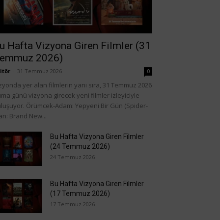
u Hafta Vizyona Giren Filmler (31
emmuz 2026)
itör
-
31 Temmuz 2026
0
zyonda yer alan filmlerin yanı sıra, 31 Temmuz 2026
ma günü vizyona girecek yeni filmler izleyiciyle
luşuyor. Örümcek-Adam: Yepyeni Bir Gün (Spider-
n: Brand New...
Bu Hafta Vizyona Giren Filmler
(24 Temmuz 2026)
24 Temmuz 2026
Bu Hafta Vizyona Giren Filmler
(17 Temmuz 2026)
17 Temmuz 2026