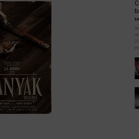
C
b
Ed
Av
or
21
vo