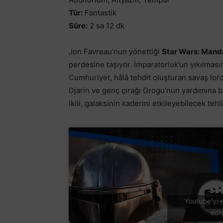
Tür:
Fantastik
Süre:
2 sa 12 dk
Jon Favreau’nun yönettiği
Star Wars: Mand
perdesine taşıyor. İmparatorluk’un yıkılmas
Cumhuriyet, hâlâ tehdit oluşturan savaş lor
Djarin ve genç çırağı Grogu’nun yardımına 
ikili, galaksinin kaderini etkileyebilecek teh
Youtube'yi e
edi