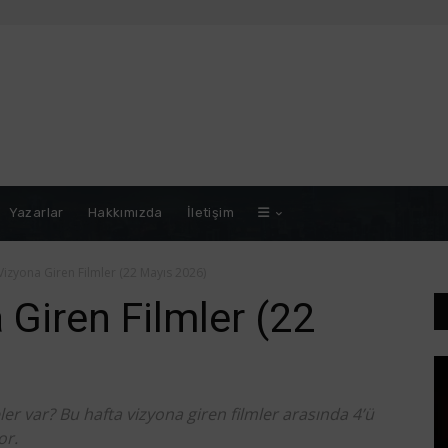
Yazarlar
Hakkımızda
İletişim
Vizyona Giren Filmler (22 Mayıs 2026)
 Giren Filmler (22
r var? Bu hafta vizyona giren filmler arasında 4’ü
or.