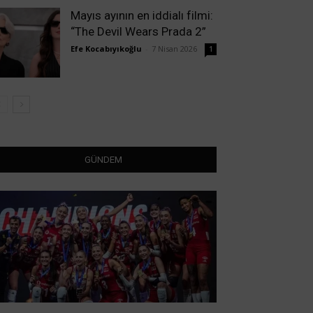
Mayıs ayının en iddialı filmi:
“The Devil Wears Prada 2”
Efe Kocabıyıkoğlu
-
7 Nisan 2026
1
GÜNDEM