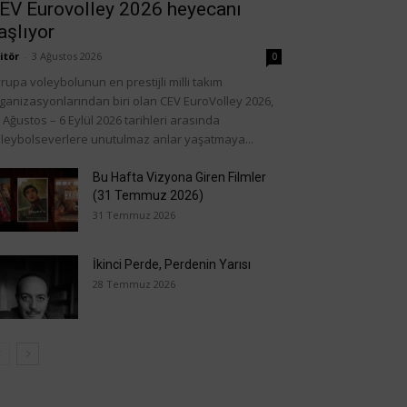
EV Eurovolley 2026 heyecanı
aşlıyor
itör
-
3 Ağustos 2026
0
rupa voleybolunun en prestijli milli takım
ganizasyonlarından biri olan CEV EuroVolley 2026,
 Ağustos – 6 Eylül 2026 tarihleri arasında
leybolseverlere unutulmaz anlar yaşatmaya...
Bu Hafta Vizyona Giren Filmler
(31 Temmuz 2026)
31 Temmuz 2026
İkinci Perde, Perdenin Yarısı
28 Temmuz 2026