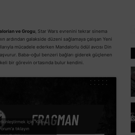
alorian ve Grogu
, Star Wars evrenini tekrar sinema
ının ardından galakside düzeni sağlamaya çalışan Yeni
dlarıyla mücadele ederken Mandalorlu ödül avcısı Din
başvurur. Baba–oğul benzeri bağları giderek güçlenen
likeli bir görevin ortasında bulur kendini.
tkinleştirmek için 'Kabul
yorum'a tıklayın