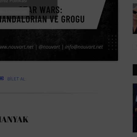
erez Politikası
abul ediyorum
BİLET AL
MANYAK