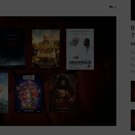
0
B
T
Ed
Vi
Cu
bu
Ma