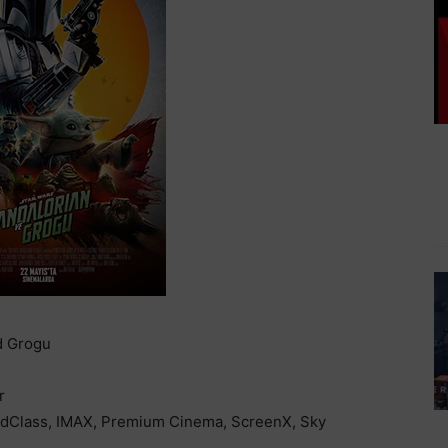
d Grogu
r
oldClass, IMAX, Premium Cinema, ScreenX, Sky