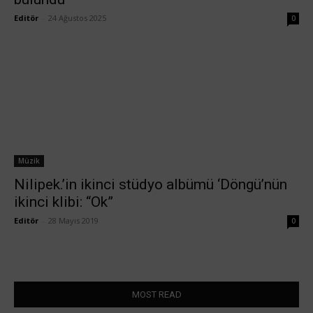
Editör
-
24 Ağustos 2025
0
Müzik
Nilipek.’in ikinci stüdyo albümü ‘Döngü’nün
ikinci klibi: “Ok”
Editör
-
28 Mayıs 2019
0
MOST READ