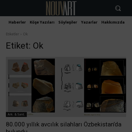
Haberler
Köşe Yazıları
Söyleşiler
Yazarlar
Hakkımızda
İ
Etiketler
Ok
Etiket:
Ok
Ark. & Sant.
80.000 yıllık avcılık silahları Özbekistan’da
bulundu