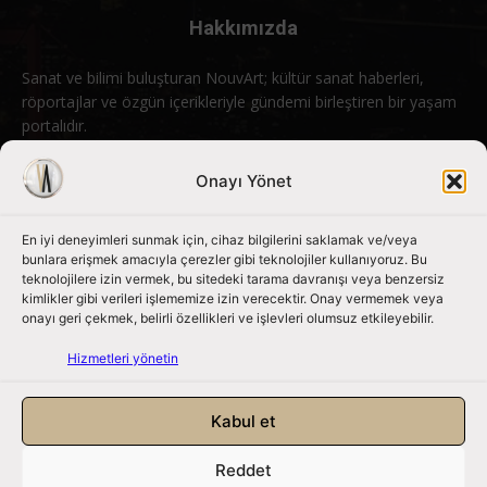
Hakkımızda
Sanat ve bilimi buluşturan NouvArt; kültür sanat haberleri,
röportajlar ve özgün içerikleriyle gündemi birleştiren bir yaşam
portalıdır.
Bizimle iletişime geçin:
info@nouvart.net
Onayı Yönet
En iyi deneyimleri sunmak için, cihaz bilgilerini saklamak ve/veya
Bizi Takip Edin
bunlara erişmek amacıyla çerezler gibi teknolojiler kullanıyoruz. Bu
teknolojilere izin vermek, bu sitedeki tarama davranışı veya benzersiz
kimlikler gibi verileri işlememize izin verecektir. Onay vermemek veya
onayı geri çekmek, belirli özellikleri ve işlevleri olumsuz etkileyebilir.
Hizmetleri yönetin
Kabul et
Reddet
NouvArt bir Mert Tunçel işletmesidir. © 2013 – 2026. Tüm Hakları