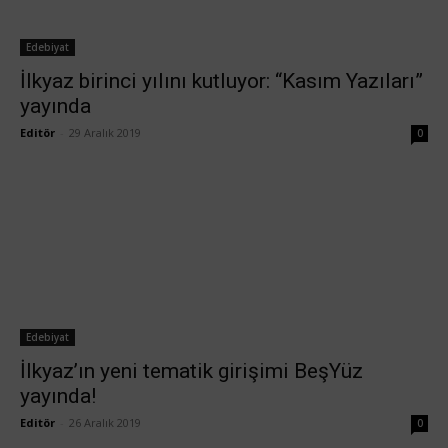
Edebiyat
İlkyaz birinci yılını kutluyor: “Kasım Yazıları”
yayında
Editör
-
29 Aralık 2019
0
Edebiyat
İlkyaz’ın yeni tematik girişimi BeşYüz
yayında!
Editör
-
26 Aralık 2019
0