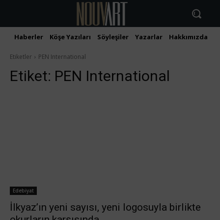
Haberler
Köşe Yazıları
Söyleşiler
Yazarlar
Hakkımızda
İ
Etiketler
PEN International
Etiket:
PEN International
Edebiyat
İlkyaz’ın yeni sayısı, yeni logosuyla birlikte
okurların karşısında