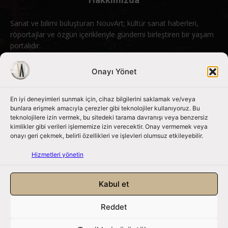
Sanat ve bilimi buluşturan NouvArt; kültür sanat haberleri,
röportajlar ve özgün içerikleriyle gündemi birleştiren bir yaşam
portalıdır.
Bizimle iletişime geçin:
info@nouvart.net
Onayı Yönet
En iyi deneyimleri sunmak için, cihaz bilgilerini saklamak ve/veya
Bizi Takip Edin
bunlara erişmek amacıyla çerezler gibi teknolojiler kullanıyoruz. Bu
teknolojilere izin vermek, bu sitedeki tarama davranışı veya benzersiz
kimlikler gibi verileri işlememize izin verecektir. Onay vermemek veya
onayı geri çekmek, belirli özellikleri ve işlevleri olumsuz etkileyebilir.
Hizmetleri yönetin
Kabul et
Reddet
NouvArt bir Mert Tunçel işletmesidir. © 2013 – 2026. Tüm Hakları
Saklıdır.