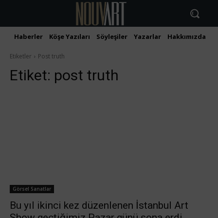
Haberler
Köşe Yazıları
Söyleşiler
Yazarlar
Hakkımızda
İ
Etiketler
Post truth
Etiket:
post truth
Görsel Sanatlar
Bu yıl ikinci kez düzenlenen İstanbul Art
Show geçtiğimiz Pazar günü sona erdi