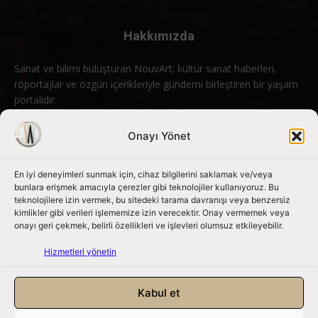
Hakkımızda
Sanat ve bilimi buluşturan NouvArt; kültür sanat haberleri,
röportajlar ve özgün içerikleriyle gündemi birleştiren bir yaşam
portalıdır.
Bizimle iletişime geçin:
info@nouvart.net
Onayı Yönet
En iyi deneyimleri sunmak için, cihaz bilgilerini saklamak ve/veya
Bizi Takip Edin
bunlara erişmek amacıyla çerezler gibi teknolojiler kullanıyoruz. Bu
teknolojilere izin vermek, bu sitedeki tarama davranışı veya benzersiz
kimlikler gibi verileri işlememize izin verecektir. Onay vermemek veya
onayı geri çekmek, belirli özellikleri ve işlevleri olumsuz etkileyebilir.
Hizmetleri yönetin
Kabul et