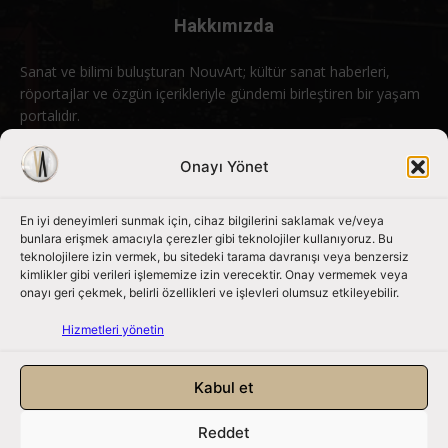
Hakkımızda
Sanat ve bilimi buluşturan NouvArt; kültür sanat haberleri,
röportajlar ve özgün içerikleriyle gündemi birleştiren bir yaşam
portalıdır.
Bizimle iletişime geçin:
info@nouvart.net
Onayı Yönet
En iyi deneyimleri sunmak için, cihaz bilgilerini saklamak ve/veya
Bizi Takip Edin
bunlara erişmek amacıyla çerezler gibi teknolojiler kullanıyoruz. Bu
teknolojilere izin vermek, bu sitedeki tarama davranışı veya benzersiz
kimlikler gibi verileri işlememize izin verecektir. Onay vermemek veya
onayı geri çekmek, belirli özellikleri ve işlevleri olumsuz etkileyebilir.
Hizmetleri yönetin
Kabul et
Reddet
NouvArt bir Mert Tunçel işletmesidir. © 2013 – 2026. Tüm Hakları