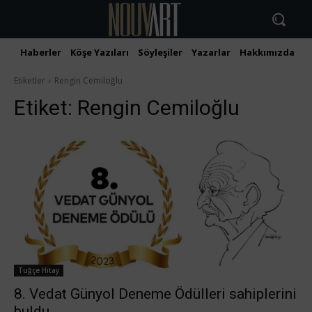
Haberler
Köşe Yazıları
Söyleşiler
Yazarlar
Hakkımızda
İ
Etiketler
Rengin Cemiloğlu
Etiket:
Rengin Cemiloğlu
Tuğçe Hitay
8. Vedat Günyol Deneme Ödülleri sahiplerini
buldu