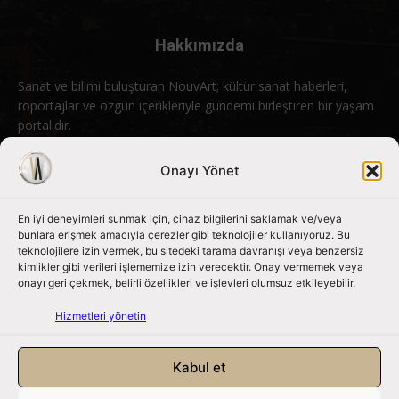
Hakkımızda
Sanat ve bilimi buluşturan NouvArt; kültür sanat haberleri,
röportajlar ve özgün içerikleriyle gündemi birleştiren bir yaşam
portalıdır.
Bizimle iletişime geçin:
info@nouvart.net
Onayı Yönet
En iyi deneyimleri sunmak için, cihaz bilgilerini saklamak ve/veya
Bizi Takip Edin
bunlara erişmek amacıyla çerezler gibi teknolojiler kullanıyoruz. Bu
teknolojilere izin vermek, bu sitedeki tarama davranışı veya benzersiz
kimlikler gibi verileri işlememize izin verecektir. Onay vermemek veya
onayı geri çekmek, belirli özellikleri ve işlevleri olumsuz etkileyebilir.
Hizmetleri yönetin
Kabul et