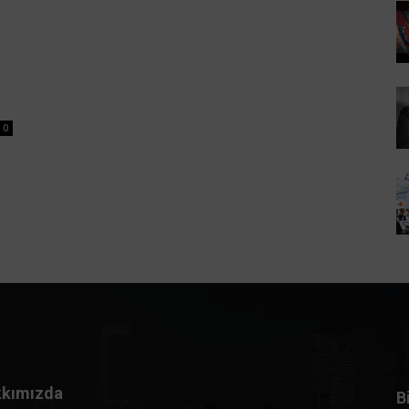
0
kımızda
B