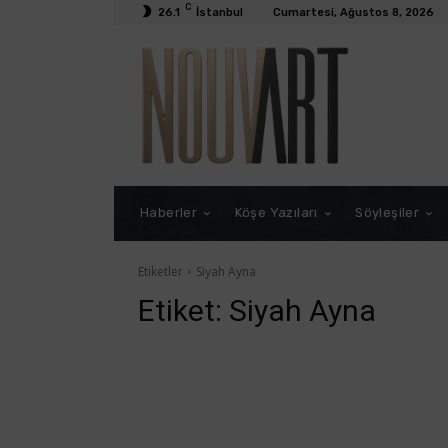
C
26.1
İstanbul
Cumartesi, Ağustos 8, 2026
Haberler
Köşe Yazıları
Söyleşiler
Etiketler
Siyah Ayna
Etiket:
Siyah Ayna