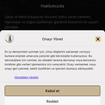
Hakkımızda
Sanat ve bilimi buluşturan NouvArt; kültür sanat haberleri,
röportajlar ve özgün içerikleriyle gündemi birleştiren bir yaşam
portalıdır.
Bizimle iletişime geçin:
info@nouvart.net
Onayı Yönet
En iyi deneyimleri sunmak için, cihaz bilgilerini saklamak ve/veya
Bizi Takip Edin
bunlara erişmek amacıyla çerezler gibi teknolojiler kullanıyoruz. Bu
teknolojilere izin vermek, bu sitedeki tarama davranışı veya benzersiz
kimlikler gibi verileri işlememize izin verecektir. Onay vermemek veya
onayı geri çekmek, belirli özellikleri ve işlevleri olumsuz etkileyebilir.
Hizmetleri yönetin
Kabul et
Reddet
NouvArt bir Mert Tunçel işletmesidir. © 2013 – 2026. Tüm Hakları