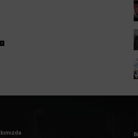
0
kımızda
B