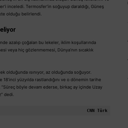
r’i inceledi. Termosfer’in soğuyup daraldığı, Güneş
kte olduğu belirlendi.
eliyor
inde azalıp çoğalan bu lekeler, iklim koşullarında
nmesi veya hiç gözlenmemesi, Dünya’nın sıcaklık
sek olduğunda ısınıyor, az olduğunda soğuyor.
 18’inci yüzyılda rastlandığını ve o dönemin tarihe
rak “Süreç böyle devam ederse, birkaç ay içinde Uzay
z” dedi.
CNN Türk