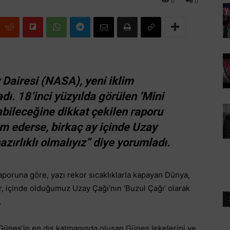
0
0
Dairesi (NASA), yeni iklim
dı. 18’inci yüzyılda görülen ‘Mini
abileceğine dikkat çekilen raporu
m ederse, birkaç ay içinde Uzay
zırlıklı olmalıyız” diye yorumladı.
raporuna göre, yazı rekor sıcaklıklarla kapayan Dünya,
r, içinde olduğumuz Uzay Çağı’nın ‘Buzul Çağı’ olarak
.
Güneş’in en dış katmanında oluşan Güneş lekelerini ve