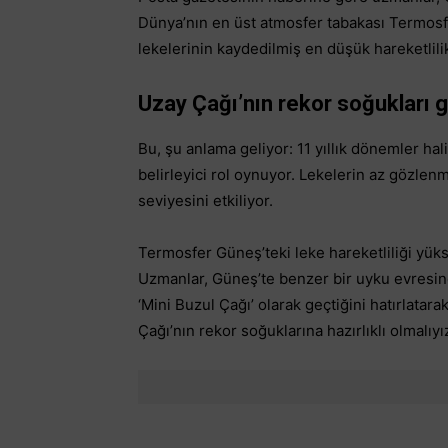
Dünya’nın en üst atmosfer tabakası Termosfe
lekelerinin kaydedilmiş en düşük hareketlili
Uzay Çağı’nın rekor soğukları g
Bu, şu anlama geliyor: 11 yıllık dönemler hal
belirleyici rol oynuyor. Lekelerin az gözle
seviyesini etkiliyor.
Termosfer Güneş’teki leke hareketliliği yük
Uzmanlar, Güneş’te benzer bir uyku evresine
‘Mini Buzul Çağı’ olarak geçtiğini hatırlata
Çağı’nın rekor soğuklarına hazırlıklı olmalıyı