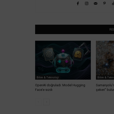
RE
Bilim & Teknoloji
Bilim & Tekn
OpenAI doğruladı: Model Hugging
Samanyolu’
Face’e sızdı
şekeri” bul