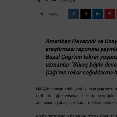
By
Editör
7 Ekim 2018
Paylaş
Amerikan Havacılık ve Uzay 
araştırması raporunu yayınla
Buzul Çağı’nın tekrar yaşan
uzmanlar “Süreç böyle deva
Çağı’nın rekor soğuklarına ha
NASA’nın yayınladığı yeni iklim araştırması 
tarihi bir soğuk yaşayacak. Hatta bu soğukla
anılmasına yol açacak kadar etkili olabilecek
Posta gazetesinin haberine göre uzmanlar, 