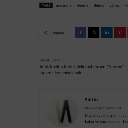
TAGS
araştırma
donma
dünya
güneş
ik
Paylaş
Önceki içerik
Antik Knidos Kenti’ndeki tarihi liman “Trireme”
turizme kazandırılacak
Editör
https://www.nouvart.net
Hayatın yapı taşı sanat ve t
haber ve yaşam portalı; No