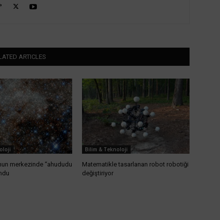
LATED ARTICLES
oloji
Bilim & Teknoloji
nun merkezinde “ahududu
Matematikle tasarlanan robot robotiği
undu
değiştiriyor