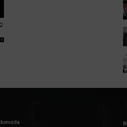
22
0
kımızda
B