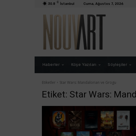
C
30.8
İstanbul
Cuma, Ağustos 7, 2026
Haberler
Köşe Yazıları
Söyleşiler
Etiketler
Star Wars: Mandalorian ve Grogu
Etiket:
Star Wars: Mand