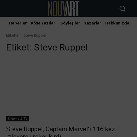
Haberler
Köşe Yazıları
Söyleşiler
Yazarlar
Hakkımızda
İ
Etiketler
Steve Ruppel
Etiket:
Steve Ruppel
Sinema & TV
Steve Ruppel, Captain Marvel’i 116 kez
izleyerek rekor kırdı