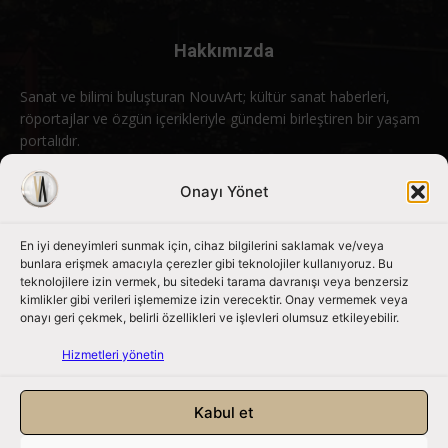
Hakkımızda
Sanat ve bilimi buluşturan NouvArt; kültür sanat haberleri,
röportajlar ve özgün içerikleriyle gündemi birleştiren bir yaşam
portalıdır.
Bizimle iletişime geçin:
info@nouvart.net
Onayı Yönet
En iyi deneyimleri sunmak için, cihaz bilgilerini saklamak ve/veya
Bizi Takip Edin
bunlara erişmek amacıyla çerezler gibi teknolojiler kullanıyoruz. Bu
teknolojilere izin vermek, bu sitedeki tarama davranışı veya benzersiz
kimlikler gibi verileri işlememize izin verecektir. Onay vermemek veya
onayı geri çekmek, belirli özellikleri ve işlevleri olumsuz etkileyebilir.
Hizmetleri yönetin
Kabul et