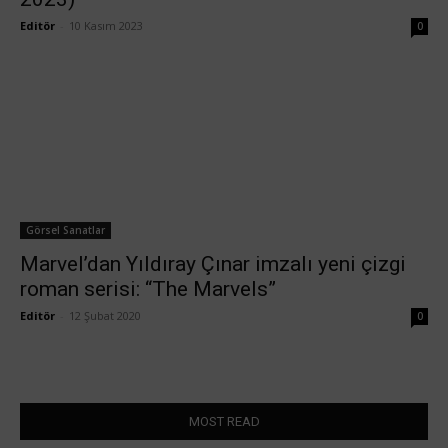
Editör
-
10 Kasım 2023
0
Görsel Sanatlar
Marvel’dan Yıldıray Çınar imzalı yeni çizgi
roman serisi: “The Marvels”
Editör
-
12 Şubat 2020
0
MOST READ