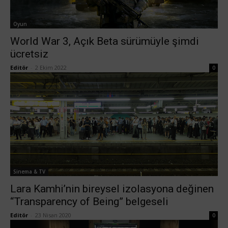
Oyun
World War 3, Açık Beta sürümüyle şimdi
ücretsiz
Editör
-
2 Ekim 2022
0
Sinema & TV
Lara Kamhi’nin bireysel izolasyona değinen
“Transparency of Being” belgeseli
Editör
-
23 Nisan 2020
0