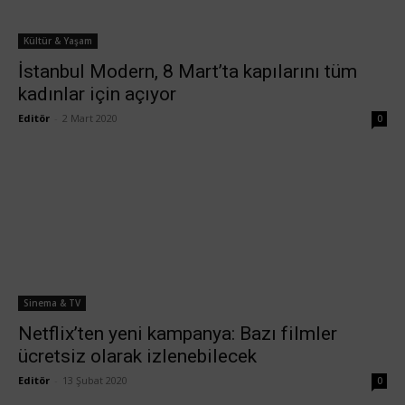
Kültür & Yaşam
İstanbul Modern, 8 Mart’ta kapılarını tüm
kadınlar için açıyor
Editör
-
2 Mart 2020
0
Sinema & TV
Netflix’ten yeni kampanya: Bazı filmler
ücretsiz olarak izlenebilecek
Editör
-
13 Şubat 2020
0