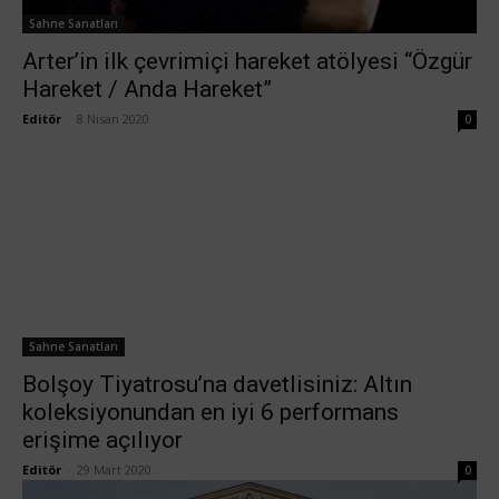
Sahne Sanatları
Arter’in ilk çevrimiçi hareket atölyesi “Özgür
Hareket / Anda Hareket”
Editör
-
8 Nisan 2020
0
Sahne Sanatları
Bolşoy Tiyatrosu’na davetlisiniz: Altın
koleksiyonundan en iyi 6 performans
erişime açılıyor
Editör
-
29 Mart 2020
0