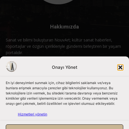
Hakkımızda
Sanat ve bilimi buluşturan NouvArt; kültür sanat haberleri,
röportajlar ve özgün içerikleriyle gündemi birleştiren bir yaşam
portalıdır.
Bizimle iletişime geçin:
info@nouvart.net
Onayı Yönet
En iyi deneyimleri sunmak için, cihaz bilgilerini saklamak ve/veya
Bizi Takip Edin
bunlara erişmek amacıyla çerezler gibi teknolojiler kullanıyoruz. Bu
teknolojilere izin vermek, bu sitedeki tarama davranışı veya benzersiz
kimlikler gibi verileri işlememize izin verecektir. Onay vermemek veya
onayı geri çekmek, belirli özellikleri ve işlevleri olumsuz etkileyebilir.
Hizmetleri yönetin