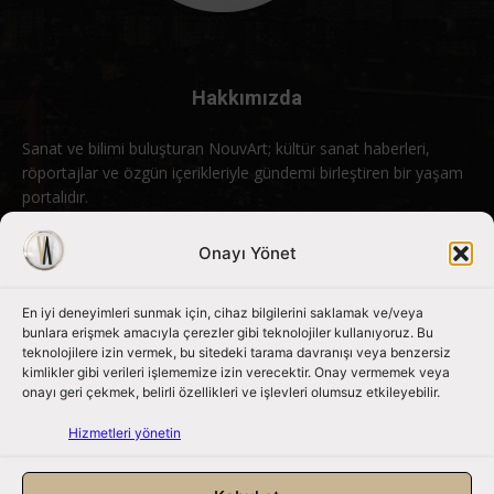
Hakkımızda
Sanat ve bilimi buluşturan NouvArt; kültür sanat haberleri,
röportajlar ve özgün içerikleriyle gündemi birleştiren bir yaşam
portalıdır.
Bizimle iletişime geçin:
info@nouvart.net
Onayı Yönet
En iyi deneyimleri sunmak için, cihaz bilgilerini saklamak ve/veya
Bizi Takip Edin
bunlara erişmek amacıyla çerezler gibi teknolojiler kullanıyoruz. Bu
teknolojilere izin vermek, bu sitedeki tarama davranışı veya benzersiz
kimlikler gibi verileri işlememize izin verecektir. Onay vermemek veya
onayı geri çekmek, belirli özellikleri ve işlevleri olumsuz etkileyebilir.
Hizmetleri yönetin