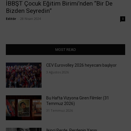
İBBŞT Çocuk Eğitim Birimi’nden “Bir De
Bizden Seyredin”
Editör
-
28 Nisan 2024
0
MOST READ
CEV Eurovolley 2026 heyecanı başlıyor
3 Ağustos 2026
Bu Hafta Vizyona Giren Filmler (31
Temmuz 2026)
31 Temmuz 2026
İkinci Perde, Perdenin Yarısı