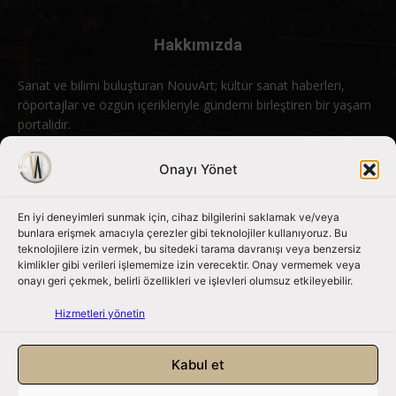
Hakkımızda
Sanat ve bilimi buluşturan NouvArt; kültür sanat haberleri,
röportajlar ve özgün içerikleriyle gündemi birleştiren bir yaşam
portalıdır.
Bizimle iletişime geçin:
info@nouvart.net
Onayı Yönet
En iyi deneyimleri sunmak için, cihaz bilgilerini saklamak ve/veya
Bizi Takip Edin
bunlara erişmek amacıyla çerezler gibi teknolojiler kullanıyoruz. Bu
teknolojilere izin vermek, bu sitedeki tarama davranışı veya benzersiz
kimlikler gibi verileri işlememize izin verecektir. Onay vermemek veya
onayı geri çekmek, belirli özellikleri ve işlevleri olumsuz etkileyebilir.
Hizmetleri yönetin
Kabul et