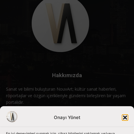
Hakkımızda
Sanat ve bilimi buluşturan NouvArt; kültür sanat haberleri,
röportajlar ve özgün içerikleriyle gündemi birleştiren bir yaşam
portalıdır.
Bizimle iletişime geçin:
info@nouvart.net
Onayı Yönet
En iyi deneyimleri sunmak için, cihaz bilgilerini saklamak ve/veya