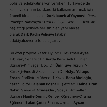
polisiye edebiyatına yön verirken, Türkiye’de de
kadın yazarların bu alandaki katkısını artırmak için
önemli bir adım atıldı.
Dark İstanbul Yayınevi
,
“Yerli
Polisiye Yükseliyor! Yerli Polisiye Oku!”
mottosuyla
başlattığı polisiye serisinin en yeni halkası
olarak
Dark Kadın Polisiye
kitabını
edebiyatseverlerle buluşturuyor.
Bu özel projede Yazar-Oyuncu-Çevirmen
Ayşe
Erbulak
, Senarist Dr.
Verda Pars
, Adli Bilimler
Uzmanı-Kimyager Doç. Dr.
Ümmüye Tüzün
, Milli
Kürekçi-Emekli Akademisyen Dr.
Hülya Yeltepe
Ercan
, Endüstri Mühendisi-Yazar
Banu Akeloğlu
,
Yazar-Editör
Lalehan Bosnalı
, İşletmeci
Emine Tırak
Şahin
, Senarist
Azime Güç
, Sosyal Hizmetler
Uzmanı
Hanife Demir
, Rehber Öğretmen-Drama
Eğitmeni
Buket Çetin
, Finans Uzmanı
Ayşen