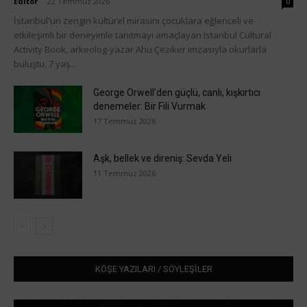
Editör
-
22 Temmuz 2026
0
İstanbul'un zengin kültürel mirasını çocuklara eğlenceli ve
etkileşimli bir deneyimle tanıtmayı amaçlayan Istanbul Cultural
Activity Book, arkeolog-yazar Ahu Çeziker imzasıyla okurlarla
buluştu. 7 yaş...
George Orwell’den güçlü, canlı, kışkırtıcı
denemeler: Bir Fili Vurmak
17 Temmuz 2026
Aşk, bellek ve direniş: Sevda Yeli
11 Temmuz 2026
KÖŞE YAZILARI / SÖYLEŞİLER