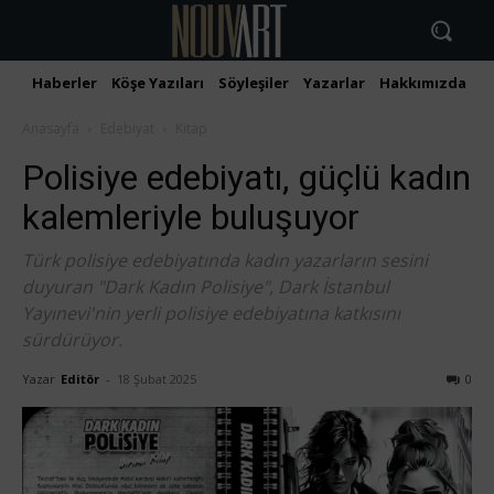
Haberler
Köşe Yazıları
Söyleşiler
Yazarlar
Hakkımızda
İ
Anasayfa
Edebiyat
Kitap
Polisiye edebiyatı, güçlü kadın
kalemleriyle buluşuyor
Türk polisiye edebiyatında kadın yazarların sesini
duyuran "Dark Kadın Polisiye", Dark İstanbul
Yayınevi'nin yerli polisiye edebiyatına katkısını
sürdürüyor.
Yazar
Editör
-
18 Şubat 2025
0