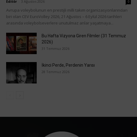
Editör
-
3 Ağustos 2026
0
Avrupa voleybolunun en prestijli milli takım organizasyonlarından
biri olan CEV EuroVolley 2026, 21 Ağustos – 6 Eylül 2026 tarihleri
arasında voleybolseverlere unutulmaz anlar yaşatmaya...
Bu Hafta Vizyona Giren Filmler (31 Temmuz
2026)
31 Temmuz 2026
İkinci Perde, Perdenin Yarısı
28 Temmuz 2026