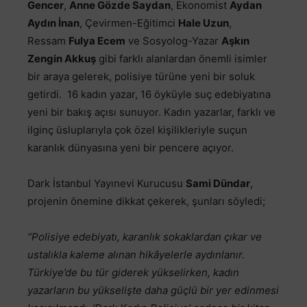
Gencer
,
Anne Gözde Saydan
, Ekonomist
Aydan
Aydın İnan
, Çevirmen-Eğitimci
Hale Uzun
,
Ressam
Fulya Ecem
ve Sosyolog-Yazar
Aşkın
Zengin Akkuş
gibi farklı alanlardan önemli isimler
bir araya gelerek, polisiye türüne yeni bir soluk
getirdi. 16 kadın yazar, 16 öyküyle suç edebiyatına
yeni bir bakış açısı sunuyor. Kadın yazarlar, farklı ve
ilginç üsluplarıyla çok özel kişilikleriyle suçun
karanlık dünyasına yeni bir pencere açıyor.
Dark İstanbul Yayınevi Kurucusu
Sami Dündar
,
projenin önemine dikkat çekerek, şunları söyledi;
“Polisiye edebiyatı, karanlık sokaklardan çıkar ve
ustalıkla kaleme alınan hikâyelerle aydınlanır.
Türkiye’de bu tür giderek yükselirken, kadın
yazarların bu yükselişte daha güçlü bir yer edinmesi