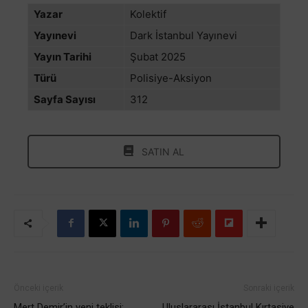
Yazar
Kolektif
Yayınevi
Dark İstanbul Yayınevi
Yayın Tarihi
Şubat 2025
Türü
Polisiye-Aksiyon
Sayfa Sayısı
312
SATIN AL
Önceki içerik
Sonraki içerik
Mert Demir’in yeni teklisi:
Uluslararası İstanbul Kırtasiye