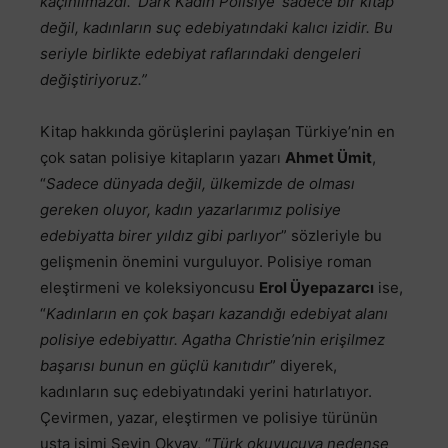
kaçınılmazdı. ‘Dark Kadın Polisiye’ sadece bir kitap
değil, kadınların suç edebiyatındaki kalıcı izidir. Bu
seriyle birlikte edebiyat raflarındaki dengeleri
değiştiriyoruz.”
Kitap hakkında görüşlerini paylaşan Türkiye’nin en
çok satan polisiye kitapların yazarı
Ahmet Ümit
,
“
Sadece dünyada değil, ülkemizde de olması
gereken oluyor, kadın yazarlarımız polisiye
edebiyatta birer yıldız gibi parlıyor
” sözleriyle bu
gelişmenin önemini vurguluyor. Polisiye roman
eleştirmeni ve koleksiyoncusu
Erol Üyepazarcı
ise,
“
Kadınların en çok başarı kazandığı edebiyat alanı
polisiye edebiyattır.
Agatha Christie’nin erişilmez
başarısı bunun en güçlü kanıtıdır
” diyerek,
kadınların suç edebiyatındaki yerini hatırlatıyor.
Çevirmen, yazar, eleştirmen ve polisiye türünün
usta isimi Sevin Okyay, “
Türk okuyucuya nedense