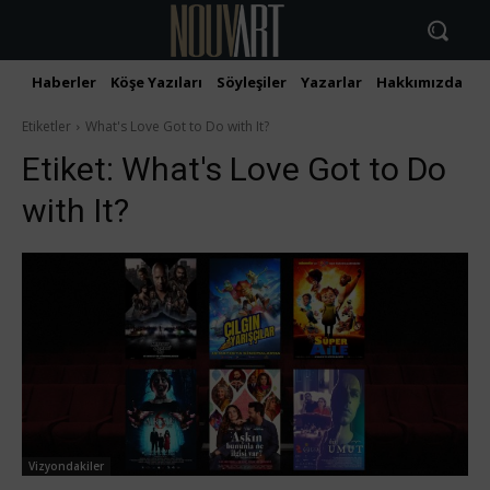
Haberler
Köşe Yazıları
Söyleşiler
Yazarlar
Hakkımızda
İ
Etiketler
What's Love Got to Do with It?
Etiket:
What's Love Got to Do
with It?
Vizyondakiler