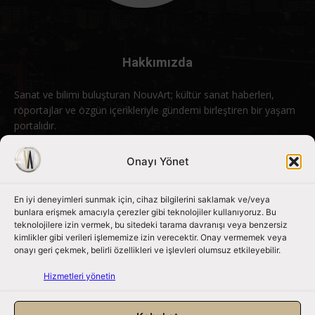
Hakkımızda
Sanat ve bilimi buluşturan NouvArt; kültür sanat haberleri,
röportajlar ve özgün içerikleriyle gündemi birleştiren bir yaşam
portalıdır.
Bizimle iletişime geçin:
info@nouvart.net
Onayı Yönet
En iyi deneyimleri sunmak için, cihaz bilgilerini saklamak ve/veya
Bizi Takip Edin
bunlara erişmek amacıyla çerezler gibi teknolojiler kullanıyoruz. Bu
teknolojilere izin vermek, bu sitedeki tarama davranışı veya benzersiz
kimlikler gibi verileri işlememize izin verecektir. Onay vermemek veya
onayı geri çekmek, belirli özellikleri ve işlevleri olumsuz etkileyebilir.
Hizmetleri yönetin