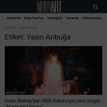
Haberler
Köşe Yazıları
Söyleşiler
Yazarlar
Hakkımızda
İ
Etiketler
Yasin Arıbuğa
Etiket:
Yasin Arıbuğa
Albüm-EP-Tekli
Dilan Balkay’dan R&B dokunuşlu yeni single:
“N’apsam Olmaz”