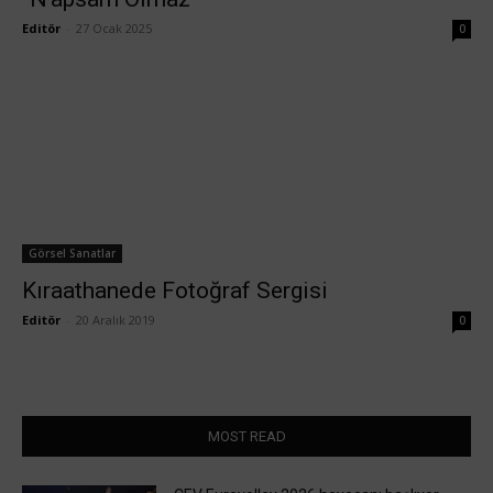
Editör
-
27 Ocak 2025
0
Görsel Sanatlar
Kıraathanede Fotoğraf Sergisi
Editör
-
20 Aralık 2019
0
MOST READ