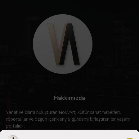
Hakkımızda
Sanat ve bilimi buluşturan NouvArt; kültür sanat haberleri,
röportajlar ve özgün içerikleriyle gündemi birleştiren bir yaşam
portalıdır.