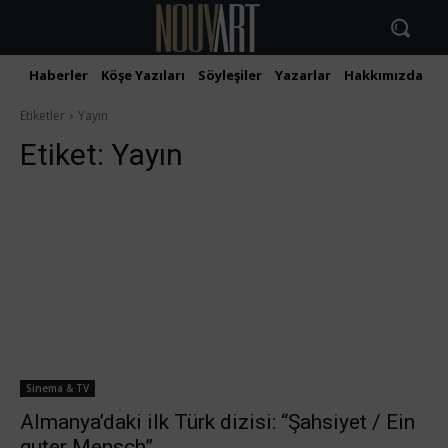
Haberler
Köşe Yazıları
Söyleşiler
Yazarlar
Hakkımızda
İ
Etiketler
Yayın
Etiket:
Yayın
Sinema & TV
Almanya’daki ilk Türk dizisi: “Şahsiyet / Ein
guter Mensch”