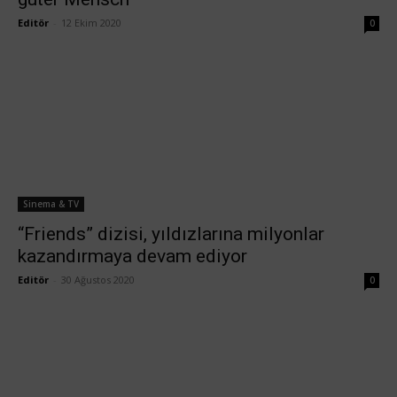
Editör
-
12 Ekim 2020
0
Sinema & TV
“Friends” dizisi, yıldızlarına milyonlar
kazandırmaya devam ediyor
Editör
-
30 Ağustos 2020
0