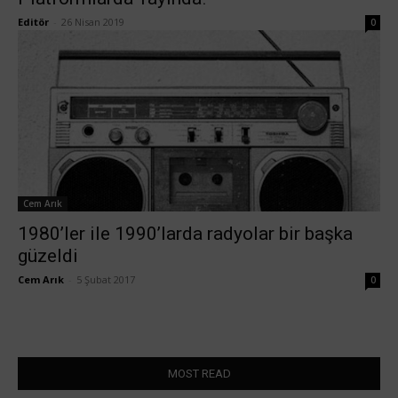
Editör
-
26 Nisan 2019
0
Cem Arık
1980’ler ile 1990’larda radyolar bir başka
güzeldi
Cem Arık
-
5 Şubat 2017
0
MOST READ