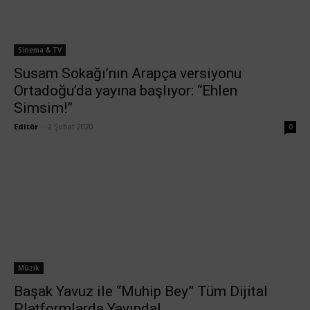
Sinema & TV
Susam Sokağı’nın Arapça versiyonu
Ortadoğu’da yayına başlıyor: “Ehlen
Simsim!”
Editör
-
2 Şubat 2020
0
Müzik
Başak Yavuz ile “Muhip Bey” Tüm Dijital
Platformlarda Yayında!