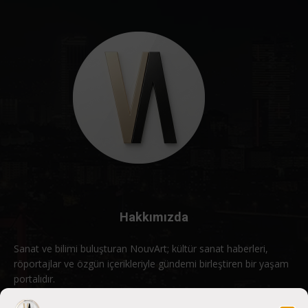
Hakkımızda
Sanat ve bilimi buluşturan NouvArt; kültür sanat haberleri,
röportajlar ve özgün içerikleriyle gündemi birleştiren bir yaşam
portalıdır.