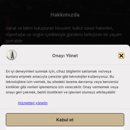
Hakkımızda
Sanat ve bilimi buluşturan NouvArt; kültür sanat haberleri,
röportajlar ve özgün içerikleriyle gündemi birleştiren bir yaşam
portalıdır.
Bizimle iletişime geçin:
info@nouvart.net
Onayı Yönet
En iyi deneyimleri sunmak için, cihaz bilgilerini saklamak ve/veya
Bizi Takip Edin
bunlara erişmek amacıyla çerezler gibi teknolojiler kullanıyoruz. Bu
teknolojilere izin vermek, bu sitedeki tarama davranışı veya benzersiz
kimlikler gibi verileri işlememize izin verecektir. Onay vermemek veya
onayı geri çekmek, belirli özellikleri ve işlevleri olumsuz etkileyebilir.
Hizmetleri yönetin
Kabul et