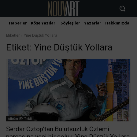
Haberler
Köşe Yazıları
Söyleşiler
Yazarlar
Hakkımızda
İ
Etiketler
Yine Düştük Yollara
Etiket:
Yine Düştük Yollara
Albüm-EP-Tekli
Serdar Öztop’tan Bulutsuzluk Özlemi
parçasına yeni bir soluk: Yine Düştük Yollara