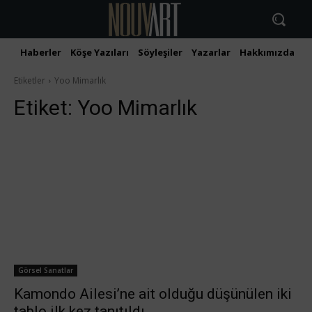
Haberler
Köşe Yazıları
Söyleşiler
Yazarlar
Hakkımızda
İ
Etiketler
Yoo Mimarlık
Etiket:
Yoo Mimarlık
Görsel Sanatlar
Kamondo Ailesi’ne ait olduğu düşünülen iki
tablo ilk kez tanıtıldı