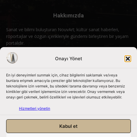
Hakkımızda
Sanat ve bilimi buluşturan NouvArt; kültür sanat haberleri,
röportajlar ve özgün içerikleriyle gündemi birleştiren bir yaşam
portalıdır.
Bizimle iletişime geçin:
info@nouvart.net
Onayı Yönet
En iyi deneyimleri sunmak için, cihaz bilgilerini saklamak ve/veya
Bizi Takip Edin
bunlara erişmek amacıyla çerezler gibi teknolojiler kullanıyoruz. Bu
teknolojilere izin vermek, bu sitedeki tarama davranışı veya benzersiz
kimlikler gibi verileri işlememize izin verecektir. Onay vermemek veya
onayı geri çekmek, belirli özellikleri ve işlevleri olumsuz etkileyebilir.
Hizmetleri yönetin
Kabul et