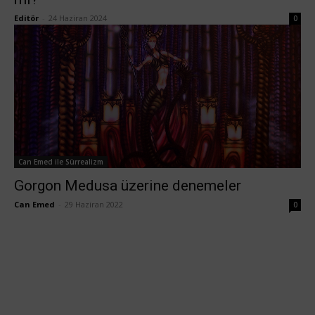
Editör
-
24 Haziran 2024
0
Can Emed ile Sürrealizm
Gorgon Medusa üzerine denemeler
Can Emed
-
29 Haziran 2022
0