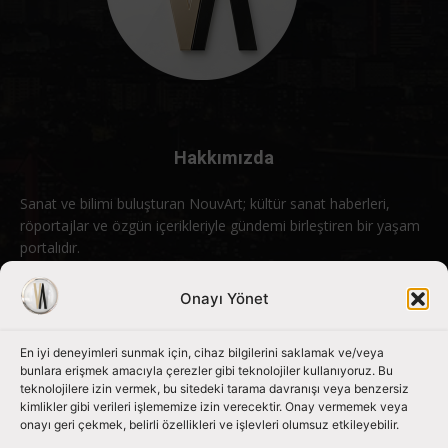
Hakkımızda
Sanat ve bilimi buluşturan NouvArt; kültür sanat haberleri,
röportajlar ve özgün içerikleriyle gündemi birleştiren bir yaşam
portalıdır.
Bizimle iletişime geçin:
info@nouvart.net
Onayı Yönet
En iyi deneyimleri sunmak için, cihaz bilgilerini saklamak ve/veya
Bizi Takip Edin
bunlara erişmek amacıyla çerezler gibi teknolojiler kullanıyoruz. Bu
teknolojilere izin vermek, bu sitedeki tarama davranışı veya benzersiz
kimlikler gibi verileri işlememize izin verecektir. Onay vermemek veya
onayı geri çekmek, belirli özellikleri ve işlevleri olumsuz etkileyebilir.